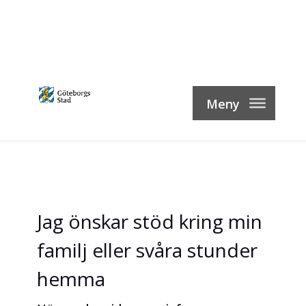
Skip
to
content
Jag önskar stöd kring min
familj eller svåra stunder
hemma