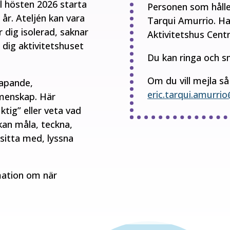
l hösten 2026 starta
Personen som hålle
 år.
Ateljén kan vara
Tarqui Amurrio. Ha
 dig isolerad, saknar
Aktivitetshus Cent
a dig aktivitetshuset
Du kan ringa och s
Om du vill mejla så
kapande,
eric.tarqui.amurri
emenskap.
Här
ktig” eller veta vad
kan måla, teckna,
sitta med, lyssna
ation om när