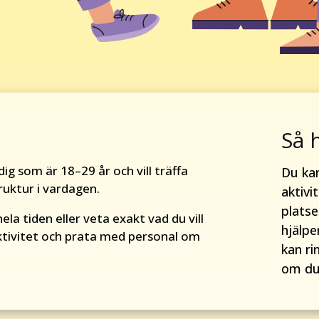
Så 
ig som är 18–29 år och vill träffa
Du ka
ruktur i vardagen.
aktivi
platse
ela tiden eller veta exakt vad du vill
hjälpe
ktivitet och prata med personal om
kan ri
om du 