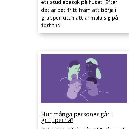
ett studiebesök på huset. Efter
det är det fritt fram att börja i
gruppen utan att anmäla sig på
förhand.
Hur många personer går i
grupperna?