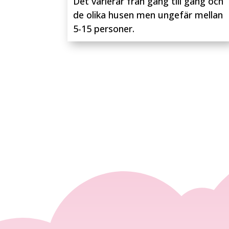
Det varierar från gång till gång och
de olika husen men ungefär mellan
5-15 personer.