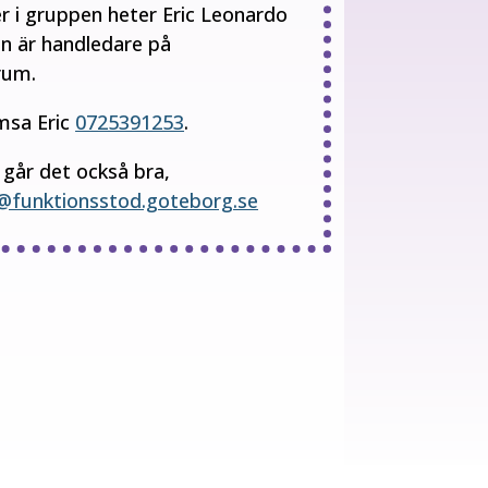
r i gruppen heter Eric Leonardo
n är handledare på
rum.
msa Eric
0725391253
.
 går det också bra,
o@funktionsstod.goteborg.se