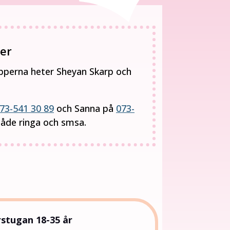
er
upperna heter Sheyan Skarp och
73-541 30 89
och Sanna på
073-
både ringa och smsa.
rstugan 18-35 år