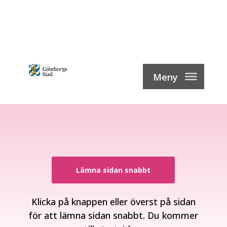
Skip
to
content
Lämna sidan snabbt
Klicka på knappen eller överst på sidan
för att lämna sidan snabbt. Du kommer